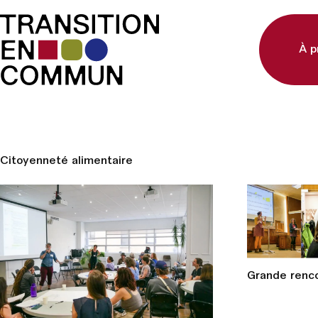
À p
Citoyenneté alimentaire
Grande renco