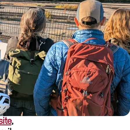
site
,