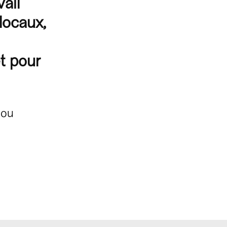
vail
locaux,
et pour
 ou