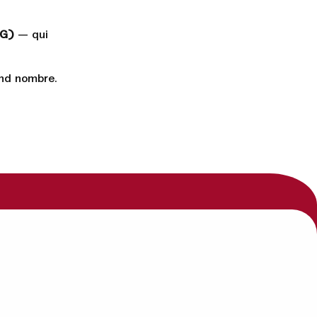
CG)
— qui
rand nombre.