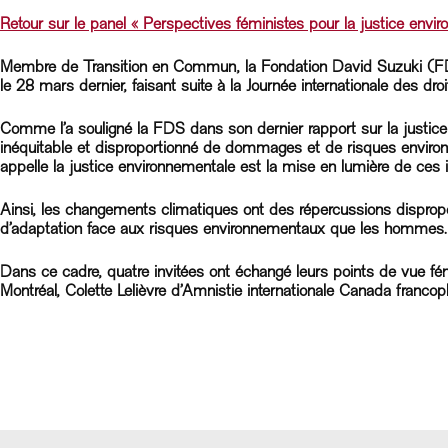
Retour sur le panel « Perspectives féministes pour la justice env
Membre de Transition en Commun, la Fondation David Suzuki (FDS)
le 28 mars dernier, faisant suite à la Journée internationale des 
Comme l’a souligné la FDS dans son dernier rapport sur la justi
inéquitable et disproportionné de dommages et de risques environn
appelle la justice environnementale est la mise en lumière de ces 
Ainsi, les changements climatiques ont des répercussions dispropo
d’adaptation face aux risques environnementaux que les hommes.
Dans ce cadre, quatre invitées ont échangé leurs points de vue fé
Montréal, Colette Lelièvre d’Amnistie internationale Canada franc