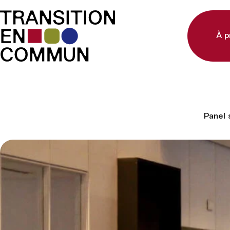
À p
Panel 