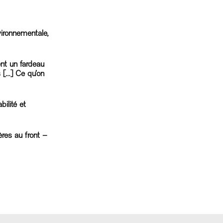
ironnementale,
nt un fardeau
 […] Ce qu’on
ilité et
res au front –