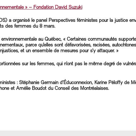
ironnementale » – Fondation David Suzuki
 a organisé le panel Perspectives féministes pour la justice env
droits des femmes du 8 mars.
ce environnementale au Québec, « Certaines communautés supporte
ementaux, parce qu’elles sont défavorisées, racisées, autochtones
injustices, et un ensemble de mesures pour s’y attaquer. »
rtionnées sur les femmes, qui n’ont pas le même degré de vulnérab
ministes : Stéphanie Germain d’Éduconnexion, Karine Péloffy de Mè
ophone et Amélie Boudot du Conseil des Montréalaises.